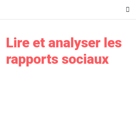
Lire et analyser les
rapports sociaux
Bilan Social, Rapport Social
Unique, Base de Données
Economiques, Sociales et
Environnementales
Réf. CF22RAP